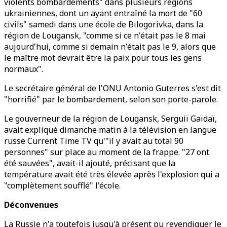
violents bombardements" dans plusieurs régions
ukrainiennes, dont un ayant entraîné la mort de "60
civils" samedi dans une école de Bilogorivka, dans la
région de Lougansk, "comme si ce n'était pas le 8 mai
aujourd'hui, comme si demain n'était pas le 9, alors que
le maître mot devrait être la paix pour tous les gens
normaux".
Le secrétaire général de l'ONU Antonio Guterres s'est dit
"horrifié" par le bombardement, selon son porte-parole.
Le gouverneur de la région de Lougansk, Serguiï Gaïdaï,
avait expliqué dimanche matin à la télévision en langue
russe Current Time TV qu'"il y avait au total 90
personnes" sur place au moment de la frappe. "27 ont
été sauvées", avait-il ajouté, précisant que la
température avait été très élevée après l'explosion qui a
"complètement soufflé" l'école.
Déconvenues
La Russie n'a toutefois jusqu'à présent pu revendiquer le