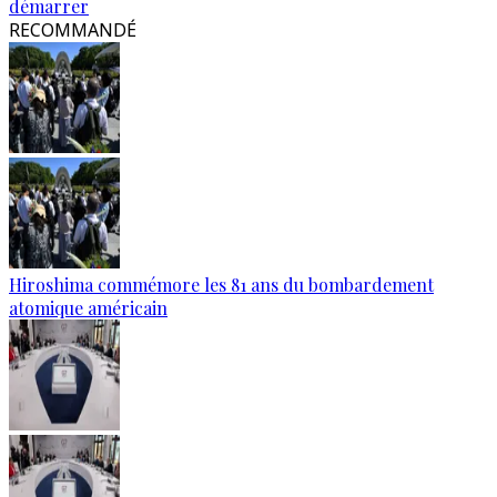
démarrer
RECOMMANDÉ
Hiroshima commémore les 81 ans du bombardement
atomique américain