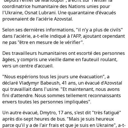
"depuis l'enfer de Marioupol", a écrit sur Twitter la
coordinatrice humanitaire des Nations unies pour
l'Ukraine, Osnat Lubrani. Une quarantaine d'évacués
provenaient de l'aciérie Azovstal.
Selon ses dernières informations, "il n'y a plus de civils"
dans l'aciérie, a-t-elle indiqué à l'AFP, ajoutant cependant
ne pas "être en mesure de le vérifier".
Des travailleurs humanitaires ont escorté des personnes
âgées, y compris une vieille dame en fauteuil roulant,
vers un centre d'accueil.
"Nous espérions tous les jours une évacuation", a
déclaré Vladymyr Babeush, 41 ans, un évacué d'Azovstal
qui travaillait dans l'usine. "Et maintenant, nous avons
fini d'attendre. Nous sommes tellement reconnaissants
envers toutes les personnes impliquées".
Un autre évacué, Dmytro, 17 ans, s'est dit "très fatigué"
après dix-sept heures de bus. "Mais je suis heureux
parce qu'il y a de l'air frais et que je suis en Ukraine", a-t-