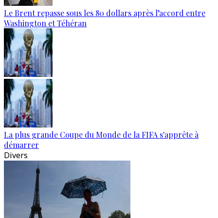
Le Brent repasse sous les 80 dollars après l’accord entre
Washington et Téhéran
La plus grande Coupe du Monde de la FIFA s'apprête à
démarrer
Divers