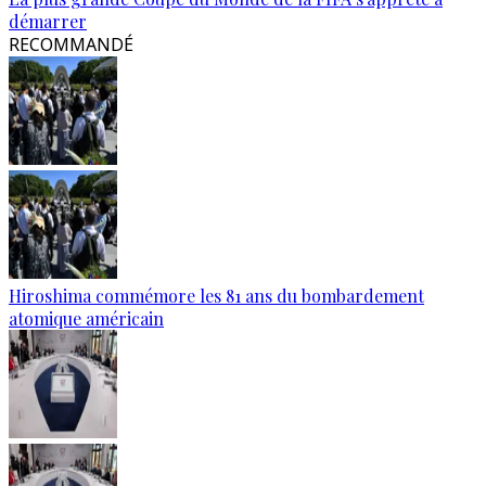
démarrer
RECOMMANDÉ
Hiroshima commémore les 81 ans du bombardement
atomique américain