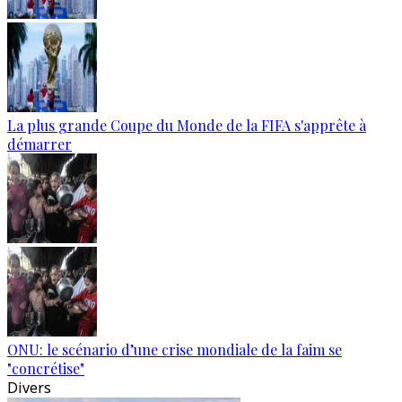
La plus grande Coupe du Monde de la FIFA s'apprête à
démarrer
ONU: le scénario d’une crise mondiale de la faim se
"concrétise"
Divers