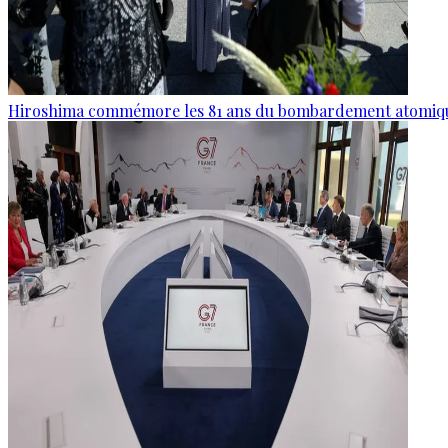
Hiroshima commémore les 81 ans du bombardement atomiq