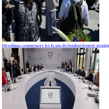
Hiroshima commémore les 81 ans du bombardement atomiq