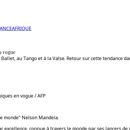
RANCE
AFRIQUE
en vogue
allet, au Tango et à la Valse. Retour sur cette tendance dan
giques en vogue / AFP
c le monde" Nelson Mandela.
 par excellence, connue à travers le monde par ses lancers d