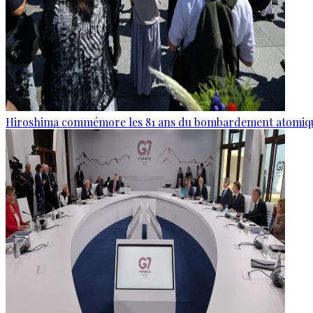
Hiroshima commémore les 81 ans du bombardement atomiq