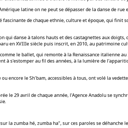
 Amérique latine on ne peut se dépasser de la danse de rue e
tité fascinante de chaque ethnie, culture et époque, qui fin
 qui danse à talons hauts et des castagnettes aux doigts, d
aru en XVIIIe siècle puis inscrit, en 2010, au patrimoine c
omme le ballet, qui remonte à la Renaissance italienne au XV
à s'estomper au fil des années, à la lumière de l'apparition
 encore le Sh'bam, accessibles à tous, ont volé la vedette
ébrée le 29 avril de chaque année, l'Agence Anadolu se sync
ie.
ur la zumba hé, zumba ha", sur ces paroles se déhanche l