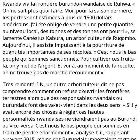
Rwanda via la frontière burundo-rwandaise de Ruhwa. «
On ne sait plus quoi faire. Moi, pour la saison dernière,
les pertes sont estimées à plus de 1500 dollars
américains. J’ai été obligé de vendre une petite quantité
au niveau local, des tonnes et des tonnes ont pourri », se
lamente Canésius Kabura, un arboriculteur de Rugombo.
Aujourd’hui, il assiste impuissant à la pourriture de
quantités importantes de ses récoltes. « C’est nous le bas
peuple qui sommes sanctionnés. Pour cultiver ces fruits-
là, on y met de l’argent. Et voilà, au moment de la récolte,
on ne trouve pas de marché d’écoulement ».
Très remonté, I.N, un autre arboriculteur, dit ne pas
comprendre comment on refuse d’ouvrir les frontières
terrestres alors que des responsables rwandais ou
burundais font des va-et- vient dans les deux sens. « S’il y
avait encore des choses à régler, ces hautes
personnalités rwandaises ne viendraient pas au Burundi
ou vice-versa. C’est nous le bas peuple qui sommes en
train de perdre énormément », analyse-t-il, rappelant
qu’avant 2015, même des Burundais importaient certains