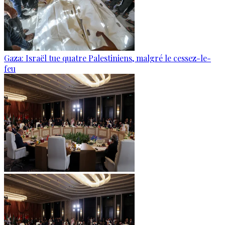
Gaza: Israël tue quatre Palestiniens, malgré le cessez-le-
feu