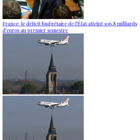
France: le déficit budgétaire de l'État atteint 106,8 milliards
d'euros au premier semestre