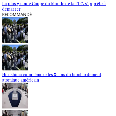
La plus grande Coupe du Monde de la FIFA s'apprête à
démarrer
RECOMMANDÉ
Hiroshima commémore les 81 ans du bombardement
atomique américain