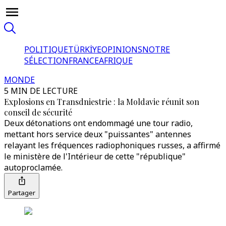
POLITIQUE
TÜRKİYE
OPINIONS
NOTRE
SÉLECTION
FRANCE
AFRIQUE
MONDE
5 MIN DE LECTURE
Explosions en Transdniestrie : la Moldavie réunit son
conseil de sécurité
Deux détonations ont endommagé une tour radio,
mettant hors service deux "puissantes" antennes
relayant les fréquences radiophoniques russes, a affirmé
le ministère de l'Intérieur de cette "république"
autoproclamée.
Partager