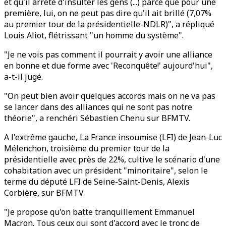
et qu'il arrête d'insulter les gens (...) parce que pour une
première, lui, on ne peut pas dire qu'il ait brillé (7,07%
au premier tour de la présidentielle-NDLR)", a répliqué
Louis Aliot, flétrissant "un homme du système".
"Je ne vois pas comment il pourrait y avoir une alliance
en bonne et due forme avec 'Reconquête!' aujourd'hui",
a-t-il jugé.
"On peut bien avoir quelques accords mais on ne va pas
se lancer dans des alliances qui ne sont pas notre
théorie", a renchéri Sébastien Chenu sur BFMTV.
A l'extrême gauche, La France insoumise (LFI) de Jean-Luc
Mélenchon, troisième du premier tour de la
présidentielle avec près de 22%, cultive le scénario d'une
cohabitation avec un président "minoritaire", selon le
terme du député LFI de Seine-Saint-Denis, Alexis
Corbière, sur BFMTV.
"Je propose qu'on batte tranquillement Emmanuel
Macron. Tous ceux qui sont d'accord avec le tronc de