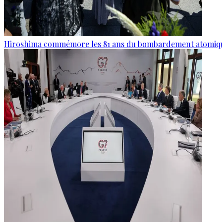
Hiroshima commémore les 81 ans du bombardement atomiq