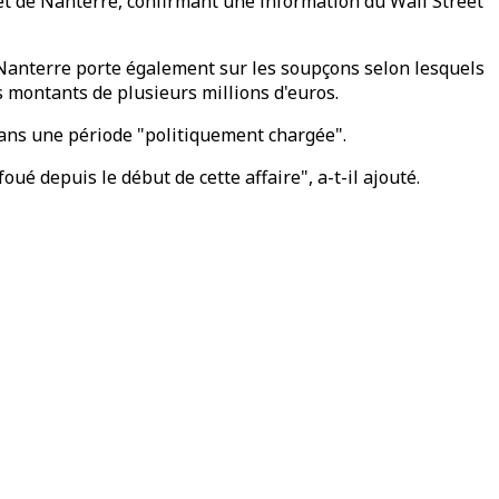
et de Nanterre, confirmant une information du Wall Street
e Nanterre porte également sur les soupçons selon lesquels
s montants de plusieurs millions d'euros.
dans une période "politiquement chargée".
oué depuis le début de cette affaire", a-t-il ajouté.