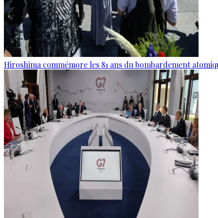
Hiroshima commémore les 81 ans du bombardement atomiq