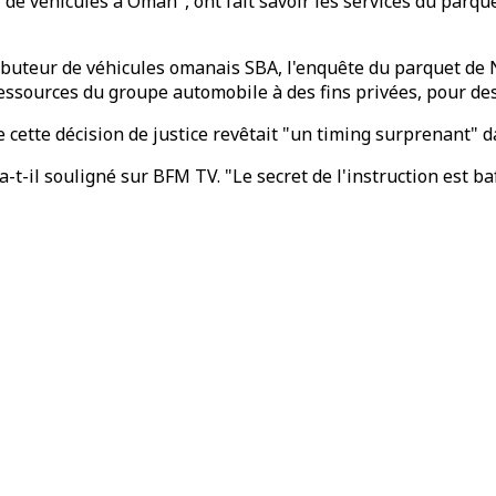
e véhicules à Oman", ont fait savoir les services du parqu
stributeur de véhicules omanais SBA, l'enquête du parquet d
ressources du groupe automobile à des fins privées, pour de
cette décision de justice revêtait "un timing surprenant" 
-t-il souligné sur BFM TV. "Le secret de l'instruction est baf