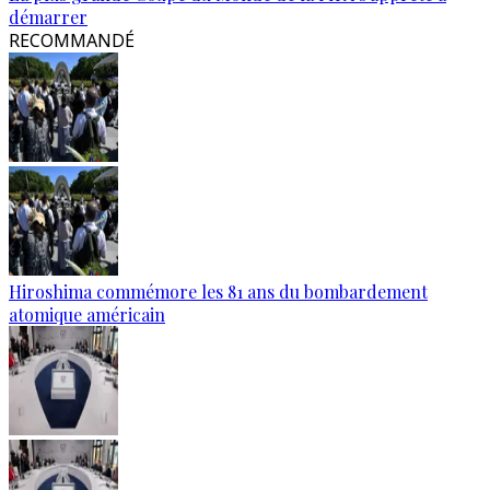
démarrer
RECOMMANDÉ
Hiroshima commémore les 81 ans du bombardement
atomique américain