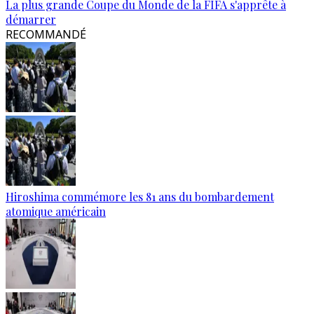
La plus grande Coupe du Monde de la FIFA s'apprête à
démarrer
RECOMMANDÉ
Hiroshima commémore les 81 ans du bombardement
atomique américain