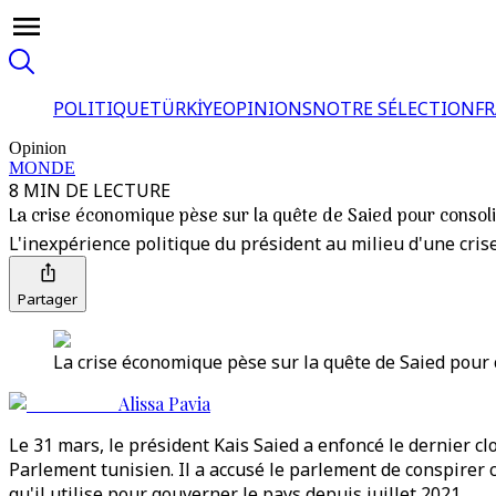
POLITIQUE
TÜRKİYE
OPINIONS
NOTRE SÉLECTION
F
Opinion
MONDE
8 MIN DE LECTURE
La crise économique pèse sur la quête de Saied pour consol
L'inexpérience politique du président au milieu d'une crise
Partager
La crise économique pèse sur la quête de Saied pour 
Alissa Pavia
Le 31 mars, le président Kais Saied a enfoncé le dernier cl
Parlement tunisien. Il a accusé le parlement de conspirer 
qu'il utilise pour gouverner le pays depuis juillet 2021.