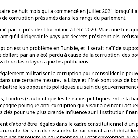
itaire de huit mois qui a commencé en juillet 2021 lorsqu'il
s de corruption présumés dans les rangs du parlement.
ommé par le président lui-même à l'été 2020. Mais une fois q
çant qu'il dirigerait le pays par décrets présidentiels, refu
on est un problème en Tunisie, et il serait naïf de suppose
e dollars par an a été perdu à cause de la corruption, des pot
 bien les citoyens que les politiciens.
 également militariser la corruption pour consolider le pouv
 dans une certaine mesure, la Libye et l'Irak sont tous de bo
ombattre les opposants politiques au sein du gouvernement e
es, Londres) soutient que les tensions politiques entre la b
mpagne politique anti-corruption qui visait à évincer l'actu
clés pour une plus grande influence sur l'institution finan
ent d'abord être légales dans le cadre constitutionnel d'un 
 sa récente décision de dissoudre le parlement a indubitable
peut pas dissoudre le parlement sous l'état d'exception, que 