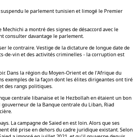
 a suspendu le parlement tunisien et limogé le Premier
ue Mechichi a montré des signes de désaccord avec le
sant consulter davantage le parlement.
r le contraire. Vestige de la dictature de longue date de
s-de-vin et des activités criminelles - la corruption est
oir. Dans la région du Moyen-Orient et de l'Afrique du
ns exemples de la façon dont les élites dirigeantes ont tiré
t des rangs politiques.
anque centrale libanaise et le Hezbollah en étaient un bon
el gouverneur de la Banque centrale du Liban, Riad
cière.
pays. La campagne de Saied en est loin. Alors que ses
ment été prise en dehors du cadre juridique existant. Selon
Saied a imposé en juillet 2021, et qu'il gouverne depuis