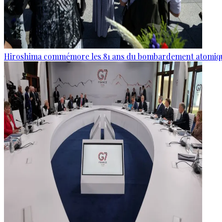
Hiroshima commémore les 81 ans du bombardement atomiq