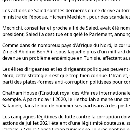
Les actions de Saied sont les dernières d'une dérive autor
ministre de l'époque, Hichem Mechichi, pour des scandale
Mechichi, conseiller et proche allié de Saied, avait été n
président, Saied l'a destitué et a gelé le Parlement, annon
Comme dans de nombreux pays d'Afrique du Nord, la corrupti
Zine el Abidine Ben Ali - sous laquelle plus d'un milliard d
devenue un problème endémique en Tunisie, affectant aussi
Les élites dirigeantes et les dirigeants politiques peuvent
Nord, cette stratégie n'est que trop bien connue. L'Iran et,
parti des plates-formes anti-corruption politisées pour c
Chatham House (l’Institut royal des Affaires international
exemple. À partir d'avril 2020, le Hezbollah a mené une ca
Salameh, dans le but de nommer ses partisans à des postes 
Les campagnes légitimes de lutte contre la corruption doiv
actions de juillet 2021 étaient d'une légitimité douteuse,
l'article 77 de la Constitution tunisienne, le président ne 