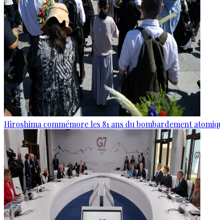
Hiroshima commémore les 81 ans du bombardement atomiq