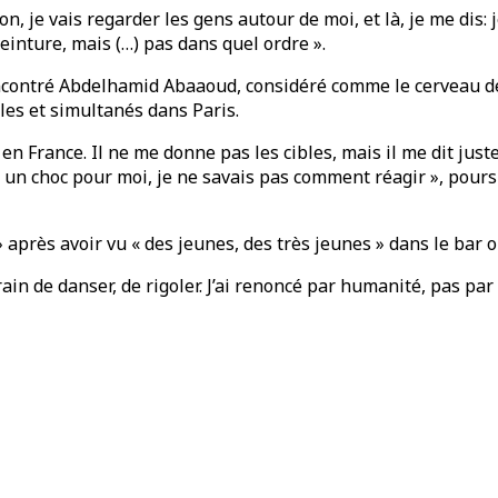
 je vais regarder les gens autour de moi, et là, je me dis: je 
ceinture, mais (…) pas dans quel ordre ».
rencontré Abdelhamid Abaaoud, considéré comme le cerveau de
ples et simultanés dans Paris.
e en France. Il ne me donne pas les cibles, mais il me dit jus
ait un choc pour moi, je ne savais pas comment réagir », pour
 après avoir vu « des jeunes, des très jeunes » dans le bar où
train de danser, de rigoler. J’ai renoncé par humanité, pas par