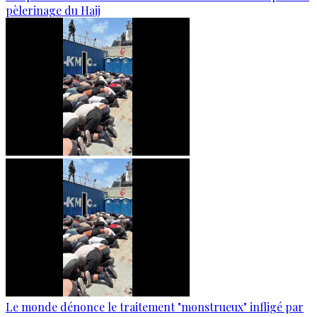
pèlerinage du Hajj
Le monde dénonce le traitement "monstrueux" infligé par