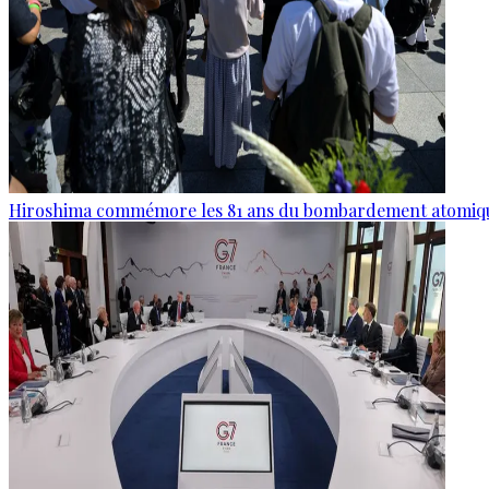
Hiroshima commémore les 81 ans du bombardement atomiq