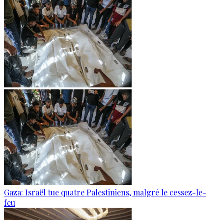
Gaza: Israël tue quatre Palestiniens, malgré le cessez-le-
feu