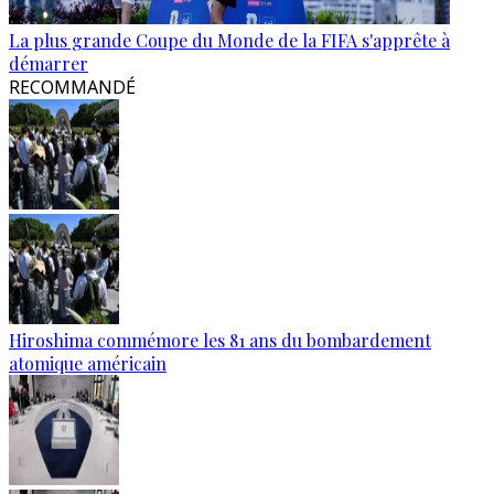
La plus grande Coupe du Monde de la FIFA s'apprête à
démarrer
RECOMMANDÉ
Hiroshima commémore les 81 ans du bombardement
atomique américain