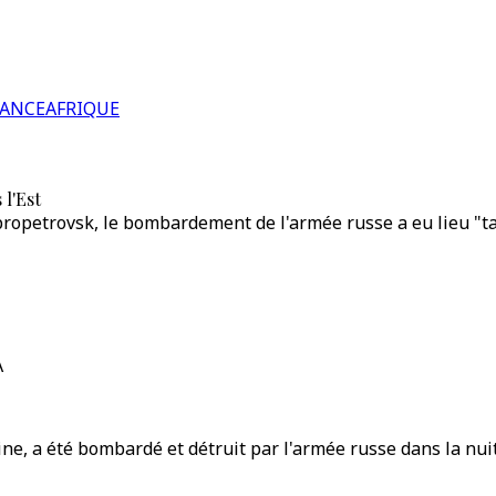
RANCE
AFRIQUE
 l'Est
propetrovsk, le bombardement de l'armée russe a eu lieu "t
A
ine, a été bombardé et détruit par l'armée russe dans la nui