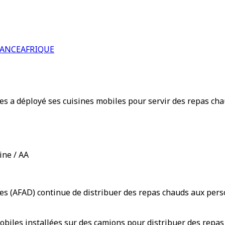
RANCE
AFRIQUE
s a déployé ses cuisines mobiles pour servir des repas chaud
ine / AA
s (AFAD) continue de distribuer des repas chauds aux person
mobiles installées sur des camions pour distribuer des repa