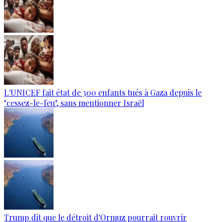
L'UNICEF fait état de 300 enfants tués à Gaza depuis le
"cessez-le-feu", sans mentionner Israël
Trump dit que le détroit d'Ormuz pourrait rouvrir