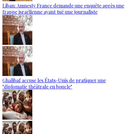
Liban: Amnesty France demande une enquête après une
frappe israélienne ayant tué une journaliste
Ghalibaf accuse les États-Unis de pratiquer une
"diplomatie théâtrale en boucle"