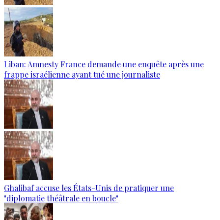
Liban: Amnesty France demande une enquête après une
frappe israélienne ayant tué une journaliste
Ghalibaf accuse les États-Unis de pratiquer une
"diplomatie théâtrale en boucle"