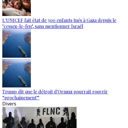
L'UNICEF fait état de 300 enfants tués à Gaza depuis le
"cessez-le-feu", sans mentionner Israël
Trump dit que le détroit d'Ormuz pourrait rouvrir
“prochainement”
Divers