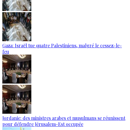
Gaza: Israël tue quatre Palestiniens, malgré le cessez-le-
feu
Jordanie: des ministres arabes et musulmans se réunissent
pour défendre Jérusalem-Est occupée