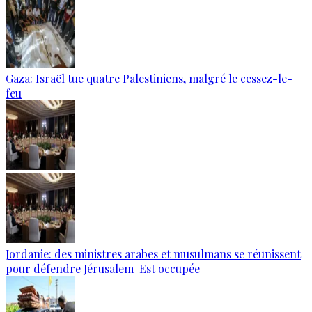
Gaza: Israël tue quatre Palestiniens, malgré le cessez-le-
feu
Jordanie: des ministres arabes et musulmans se réunissent
pour défendre Jérusalem-Est occupée