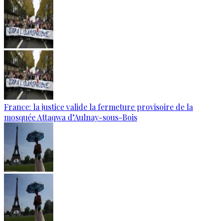
France: la justice valide la fermeture provisoire de la
mosquée Attaqwa d’Aulnay-sous-Bois