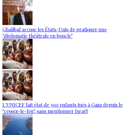
Ghalibaf accuse les États-Unis de pratiquer une
"diplomatie théâtrale en boucle"
L'UNICEF fait état de 300 enfants tués à Gaza depuis le
"cessez-le-feu", sans mentionner Israël