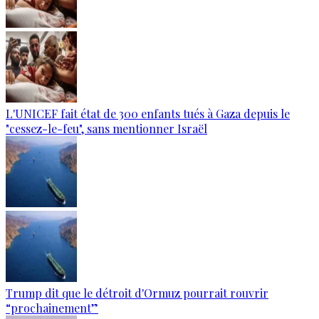
L'UNICEF fait état de 300 enfants tués à Gaza depuis le
"cessez-le-feu", sans mentionner Israël
Trump dit que le détroit d'Ormuz pourrait rouvrir
“prochainement”