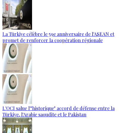
La Türkiye célèbre le 59e anniversaire de l'ASEAN et
promet de renforcer la coopération régionale
L'OCI salue l'"historique" accord de défense entre la
Türkiye, l'Arabie saoudite et le Pakistan