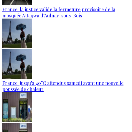
France: la justice valide la fermeture provisoire de la
mosquée Attaqwa d’Aulnay-sous-Bois
France: jusqu’à 40°C attendus samedi avant une nouvelle
poussée de chaleur