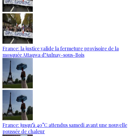
France: la justice valide la fermeture provisoire de la
mosquée Attaqwa d’Aulnay-sous-Bois
France: jusqu’à 40°C attendus samedi avant une nouvelle
poussée de chaleur