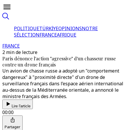
POLITIQUE
TÜRKİYE
OPINIONS
NOTRE
SÉLECTION
FRANCE
AFRIQUE
FRANCE
2 min de lecture
Paris dénonce l'action "agressive" d'un chasseur russe
contre un drone français
Un avion de chasse russe a adopté un "comportement
dangereux" à "proximité directe" d'un drone de
surveillance français dans l’espace aérien international
au-dessus de la Méditerranée orientale, a annoncé le
ministre français des Armées.
Lire l'article
00:00
Partager