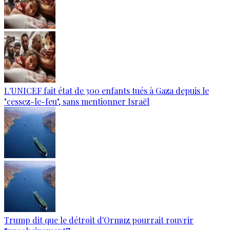
L'UNICEF fait état de 300 enfants tués à Gaza depuis le
"cessez-le-feu", sans mentionner Israël
Trump dit que le détroit d'Ormuz pourrait rouvrir