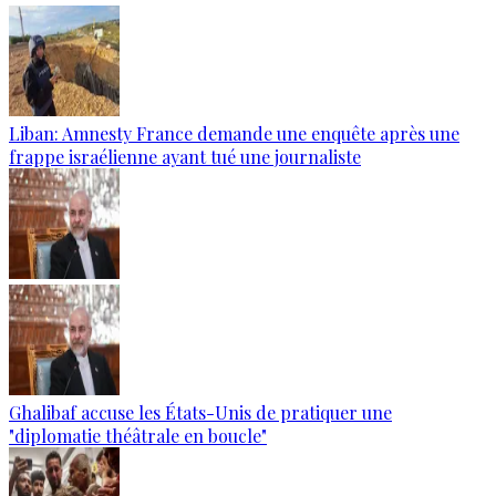
Liban: Amnesty France demande une enquête après une
frappe israélienne ayant tué une journaliste
Ghalibaf accuse les États-Unis de pratiquer une
"diplomatie théâtrale en boucle"