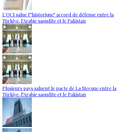
L'OCI salue l'"historique" accord de défense entre la
Türkiye, l'Arabie saoudite et le Pakistan
Plusieurs pays saluent le pacte de La Mecque entre la
Türkiye, l’Arabie saoudite et le Pakistan