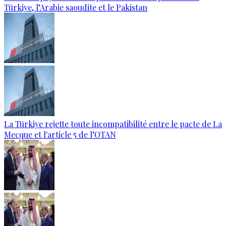
Türkiye, l’Arabie saoudite et le Pakistan
La Türkiye rejette toute incompatibilité entre le pacte de La
Mecque et l'article 5 de l’OTAN