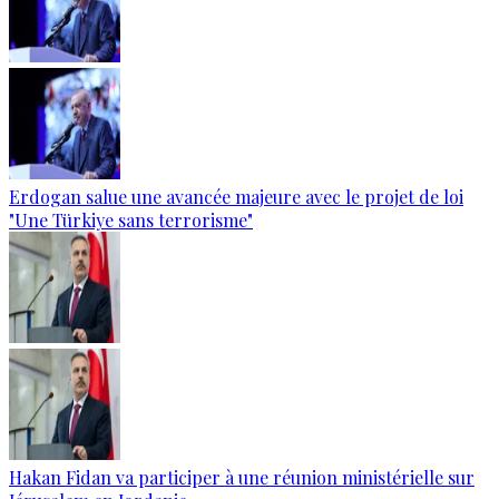
Erdogan salue une avancée majeure avec le projet de loi
"Une Türkiye sans terrorisme"
Hakan Fidan va participer à une réunion ministérielle sur