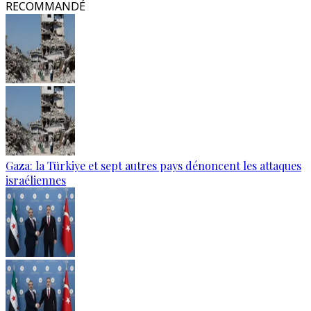
RECOMMANDÉ
Gaza: la Türkiye et sept autres pays dénoncent les attaques
israéliennes