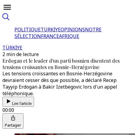
POLITIQUE
TÜRKİYE
OPINIONS
NOTRE
SÉLECTION
FRANCE
AFRIQUE
TÜRKİYE
2 min de lecture
Erdogan et le leader d'un parti bosnien discutent des
tensions croissantes en Bosnie-Herzégovine
Les tensions croissantes en Bosnie-Herzégovine
devraient cesser dès que possible, a déclaré Recep
Tayyip Erdogan à Bakir Izetbegovic lors d'un appel
téléphonique.
Lire l'article
00:00
Partager