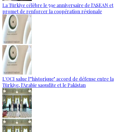
La Türkiye célèbre le 59e anniversaire de l'ASEAN et
promet de renforcer la coopération régionale
L'OCI salue l'"historique" accord de défense entre la
Türkiye, l'Arabie saoudite et le Pakistan