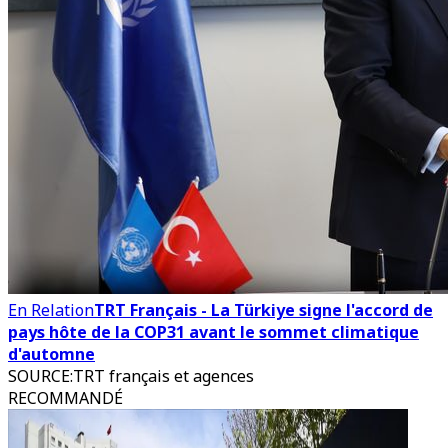
En Relation
TRT Français - La Türkiye signe l'accord de
pays hôte de la COP31 avant le sommet climatique
d'automne
SOURCE
:
TRT français et agences
RECOMMANDÉ