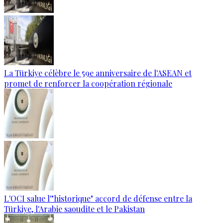
La Türkiye célèbre le 59e anniversaire de l'ASEAN et
promet de renforcer la coopération régionale
L'OCI salue l'"historique" accord de défense entre la
Türkiye, l'Arabie saoudite et le Pakistan