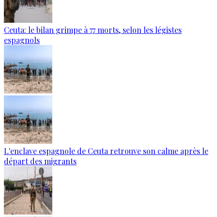
Ceuta: le bilan grimpe à 77 morts, selon les légistes
espagnols
L'enclave espagnole de Ceuta retrouve son calme après le
départ des migrants