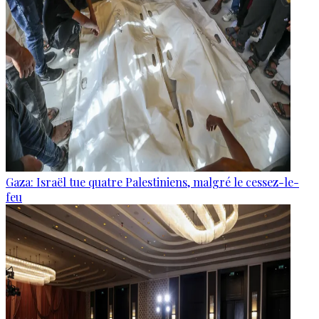
Gaza: Israël tue quatre Palestiniens, malgré le cessez-le-
feu