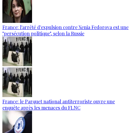
France: l'arrêté d'expulsion contre Xenia Fedorova est une
"persécution politique", selon la Russie
France: le Parquet national antiterroriste ouvre une
enquête après les menaces du FLNC