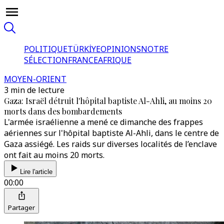
POLITIQUE
TÜRKİYE
OPINIONS
NOTRE
SÉLECTION
FRANCE
AFRIQUE
MOYEN-ORIENT
3 min de lecture
Gaza: Israël détruit l'hôpital baptiste Al-Ahli, au moins 20
morts dans des bombardements
L'armée israélienne a mené ce dimanche des frappes
aériennes sur l'hôpital baptiste Al-Ahli, dans le centre de
Gaza assiégé. Les raids sur diverses localités de l’enclave
ont fait au moins 20 morts.
Lire l'article
00:00
Partager