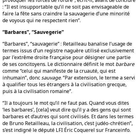
provoquer les forces de l’ordre”, écrit-il, avant de conclure
: “Il est insupportable qu’il ne soit pas envisageable de
faire la fête sans craindre la sauvagerie d’une minorité
de voyous qui ne respectent rien”.
“Barbares”, “Sauvegerie”
“Barbares”, “sauvagerie” : Retailleau banalise l’usage de
termes issus d’un registre naguère utilisé exclusivement
par l'extrême droite française pour désigner une partie
de ses concitoyens. Le dictionnaire définit le mot
barbare
comme “celui qui manifeste de la cruauté, qui est
inhumain”, donc
sauvage
. “Par extension, le terme a servi
à qualifier tous les étrangers à la civilisation grecque,
puis à la civilisation romaine”.
“Il a toujours le mot qu’il ne faut pas. Quand vous dites
‘les barbares’, [cela] veut dire qu’il y a des gens qui sont
barbares et d’autres qui sont civilisés. Et dans les termes
de Bruno Retailleau, la civilisation, c’est judéo-chrétien”,
s’est indigné le député LFI Éric Coquerel sur Franceinfo.