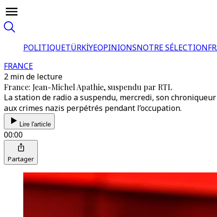
POLITIQUE
TÜRKİYE
OPINIONS
NOTRE SÉLECTION
F
FRANCE
2 min de lecture
France: Jean-Michel Apathie, suspendu par RTL
La station de radio a suspendu, mercredi, son chroniqueur p
aux crimes nazis perpétrés pendant l’occupation.
Lire l'article
00:00
Partager