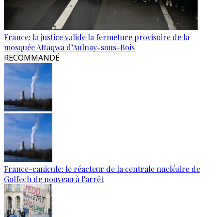
France: la justice valide la fermeture provisoire de la
mosquée Attaqwa d’Aulnay-sous-Bois
RECOMMANDÉ
France-canicule: le réacteur de la centrale nucléaire de
Golfech de nouveau à l'arrêt