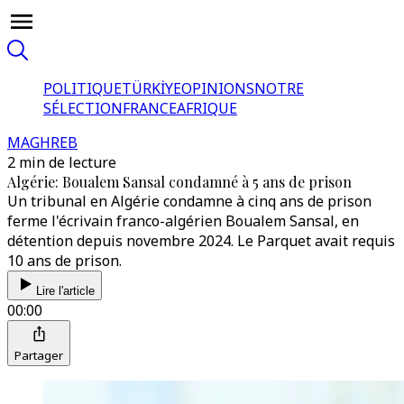
POLITIQUE
TÜRKİYE
OPINIONS
NOTRE
SÉLECTION
FRANCE
AFRIQUE
MAGHREB
2 min de lecture
Algérie: Boualem Sansal condamné à 5 ans de prison
Un tribunal en Algérie condamne à cinq ans de prison
ferme l'écrivain franco-algérien Boualem Sansal, en
détention depuis novembre 2024. Le Parquet avait requis
10 ans de prison.
Lire l'article
00:00
Partager