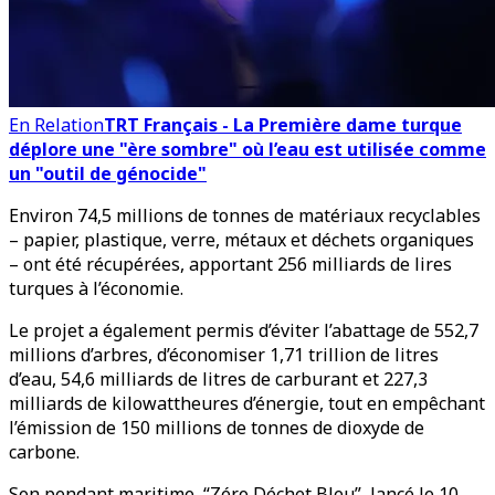
En Relation
TRT Français - La Première dame turque
déplore une "ère sombre" où l’eau est utilisée comme
un "outil de génocide"
Environ 74,5 millions de tonnes de matériaux recyclables
– papier, plastique, verre, métaux et déchets organiques
– ont été récupérées, apportant 256 milliards de lires
turques à l’économie.
Le projet a également permis d’éviter l’abattage de 552,7
millions d’arbres, d’économiser 1,71 trillion de litres
d’eau, 54,6 milliards de litres de carburant et 227,3
milliards de kilowattheures d’énergie, tout en empêchant
l’émission de 150 millions de tonnes de dioxyde de
carbone.
Son pendant maritime, “Zéro Déchet Bleu”, lancé le 10