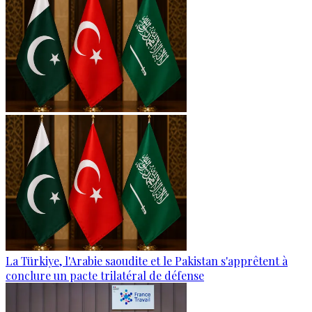
La Türkiye, l'Arabie saoudite et le Pakistan s'apprêtent à
conclure un pacte trilatéral de défense