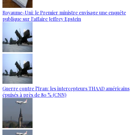
Royaume-Uni: le Premier ministre envisage une enquête
publique sur l'affaire Jeffrey Epstein
Guerre contre l’Iran: les intercepteurs THAAD américains
épuisés à près de 80 % (CNN)