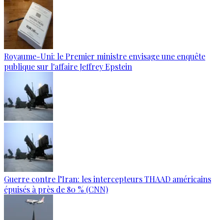
Royaume-Uni: le Premier ministre envisage une enquête
publique sur l'affaire Jeffrey Epstein
Guerre contre l’Iran: les intercepteurs THAAD américains
épuisés à près de 80 % (CNN)