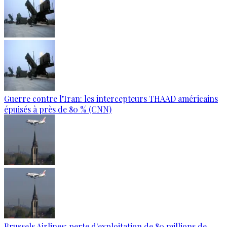
Guerre contre l’Iran: les intercepteurs THAAD américains
épuisés à près de 80 % (CNN)
Brussels Airlines: perte d'exploitation de 80 millions de