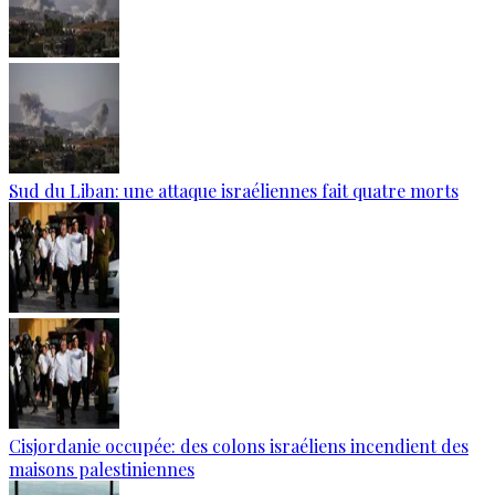
Sud du Liban: une attaque israéliennes fait quatre morts
Cisjordanie occupée: des colons israéliens incendient des
maisons palestiniennes