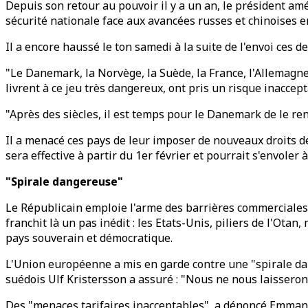
Depuis son retour au pouvoir il y a un an, le président a
sécurité nationale face aux avancées russes et chinoises e
Il a encore haussé le ton samedi à la suite de l'envoi ces
"Le Danemark, la Norvège, la Suède, la France, l'Allemagne
livrent à ce jeu très dangereux, ont pris un risque inaccept
"Après des siècles, il est temps pour le Danemark de le rend
Il a menacé ces pays de leur imposer de nouveaux droits de
sera effective à partir du 1er février et pourrait s'envoler 
"Spirale dangereuse"
Le Républicain emploie l'arme des barrières commerciales 
franchit là un pas inédit : les Etats-Unis, piliers de l'Ota
pays souverain et démocratique.
L'Union européenne a mis en garde contre une "spirale da
suédois Ulf Kristersson a assuré : "Nous ne nous laisseron
Des "menaces tarifaires inacceptables", a dénoncé Emman