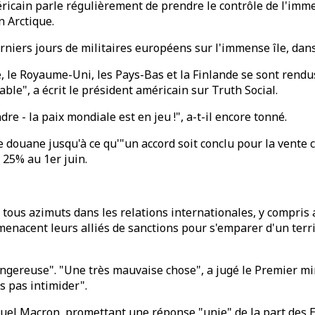
méricain parle régulièrement de prendre le contrôle de l'im
n Arctique.
 derniers jours de militaires européens sur l'immense île, d
, le Royaume-Uni, les Pays-Bas et la Finlande se sont rendus
able", a écrit le président américain sur Truth Social.
re - la paix mondiale est en jeu !", a-t-il encore tonné.
 douane jusqu'à ce qu'"un accord soit conclu pour la vente 
à 25% au 1er juin.
tous azimuts dans les relations internationales, y compris a
n, menacent leurs alliés de sanctions pour s'emparer d'un ter
ngereuse". "Une très mauvaise chose", a jugé le Premier m
s pas intimider".
uel Macron, promettant une réponse "unie" de la part des 