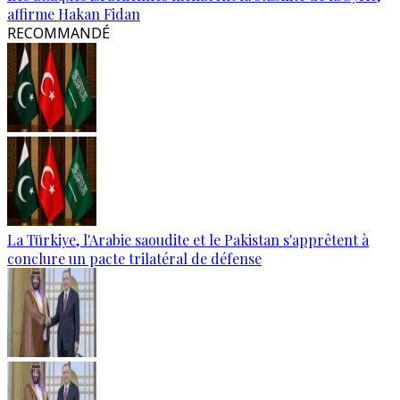
affirme Hakan Fidan
RECOMMANDÉ
La Türkiye, l'Arabie saoudite et le Pakistan s'apprêtent à
conclure un pacte trilatéral de défense