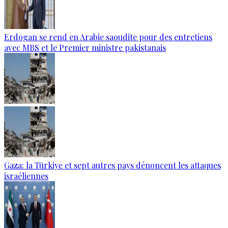
Erdogan se rend en Arabie saoudite pour des entretiens
avec MBS et le Premier ministre pakistanais
Gaza: la Türkiye et sept autres pays dénoncent les attaques
israéliennes