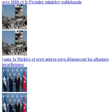
avec MBS et le Premier ministre pakistanais
Gaza: la Türkiye et sept autres pays dénoncent les attaques
israéliennes