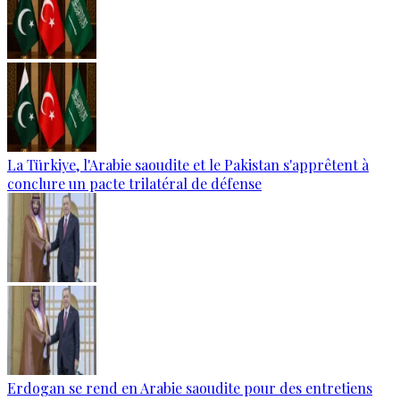
La Türkiye, l'Arabie saoudite et le Pakistan s'apprêtent à
conclure un pacte trilatéral de défense
Erdogan se rend en Arabie saoudite pour des entretiens