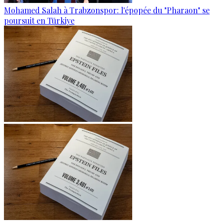
Mohamed Salah à Trabzonspor: l'épopée du "Pharaon" se
poursuit en Türkiye