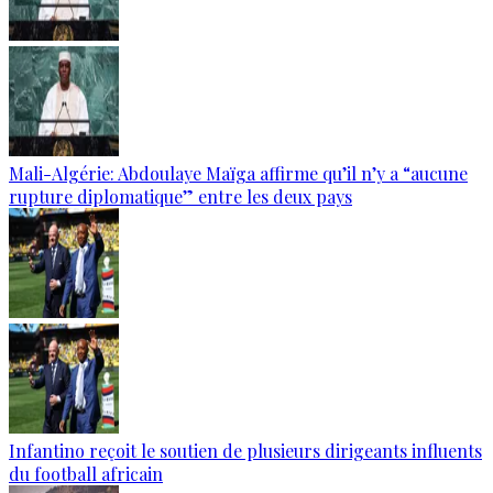
Mali-Algérie: Abdoulaye Maïga affirme qu’il n’y a “aucune
rupture diplomatique” entre les deux pays
Infantino reçoit le soutien de plusieurs dirigeants influents
du football africain