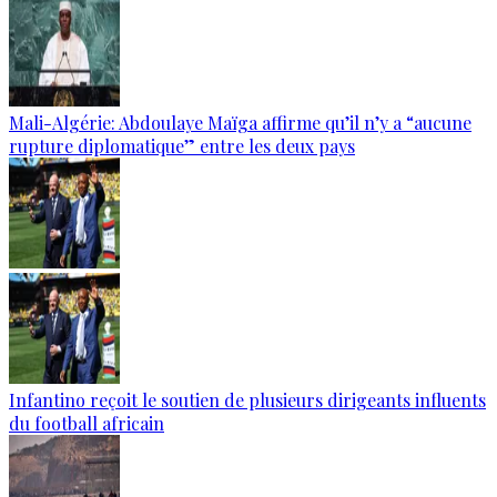
Mali-Algérie: Abdoulaye Maïga affirme qu’il n’y a “aucune
rupture diplomatique” entre les deux pays
Infantino reçoit le soutien de plusieurs dirigeants influents
du football africain