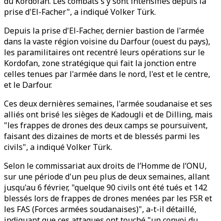
du Kordofan. Les combats s'y sont intensifiés depuis la
prise d'El-Facher", a indiqué Volker Türk.
Depuis la prise d'El-Facher, dernier bastion de l'armée
dans la vaste région voisine du Darfour (ouest du pays),
les paramilitaires ont recentré leurs opérations sur le
Kordofan, zone stratégique qui fait la jonction entre
celles tenues par l'armée dans le nord, l'est et le centre,
et le Darfour.
Ces deux dernières semaines, l'armée soudanaise et ses
alliés ont brisé les sièges de Kadougli et de Dilling, mais
"les frappes de drones des deux camps se poursuivent,
faisant des dizaines de morts et de blessés parmi les
civils", a indiqué Volker Türk.
Selon le commissariat aux droits de l’Homme de l’ONU,
sur une période d'un peu plus de deux semaines, allant
jusqu'au 6 février, "quelque 90 civils ont été tués et 142
blessés lors de frappes de drones menées par les FSR et
les FAS (Forces armées soudanaises)", a-t-il détaillé,
indiquant que ces attaques ont touché "un convoi du