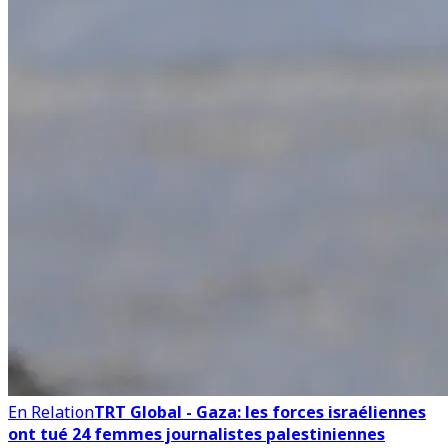
En Relation
TRT Global - Gaza: les forces israéliennes
ont tué 24 femmes journalistes palestiniennes