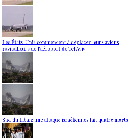
Les États-Unis commencent à déplacer leurs avions
ravitailleurs de l'aéroport de Tel Aviv
Sud du Liban: une attaque israéliennes fait quatre morts